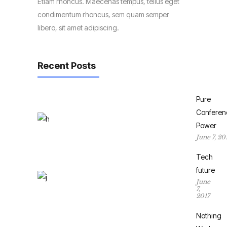
Etiam rhoncus. Maecenas tempus, tellus eget
condimentum rhoncus, sem quam semper
libero, sit amet adipiscing.
Recent Posts
Pure
Conferen
Power
June 7, 20
Tech
future
June
7,
2017
Nothing