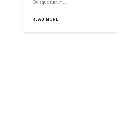
Quisque rutrum.
READ MORE
October 31, 2016
There’s no Better
Way
Aliquam lorem ante, dapibus in, viverra
quis, feugiat a, tellus. Phasellus viverra
nulla ut metus varius laoreet. Quisque
rutrum.
READ MORE