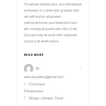
Te veniam lobortis duo, quo stet tempor
scribentur in. Lorem Ipsn gravida nibh
vel velit auctor aliqunean
sollicitudinlorem quis bibendum auci
elit consequat ipsutis sem nibh id elit.
Duis sed odio sit amet nibh vulputate
cursus a sit amet mauris.
READ MORE
By
elias.skoulakos@gmail.com
1 Comment
Entrepreneur
,
,
Design
Lifestyle
Travel