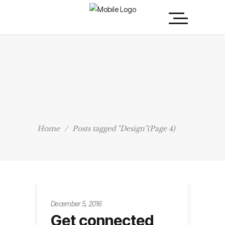
Home
/
Posts tagged "Design"
(Page 4)
December 5, 2016
Get connected