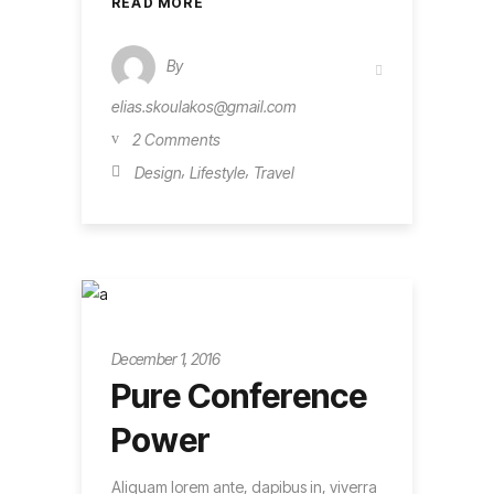
READ MORE
By
elias.skoulakos@gmail.com
2 Comments
,
,
Design
Lifestyle
Travel
Innovation
December 1, 2016
Pure Conference
Power
Aliquam lorem ante, dapibus in, viverra