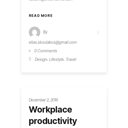
READ MORE
By
elias.skoulakos@gmail.com
0 Comments
,
,
Design
Lifestyle
Travel
December 2, 2016
Workplace
productivity