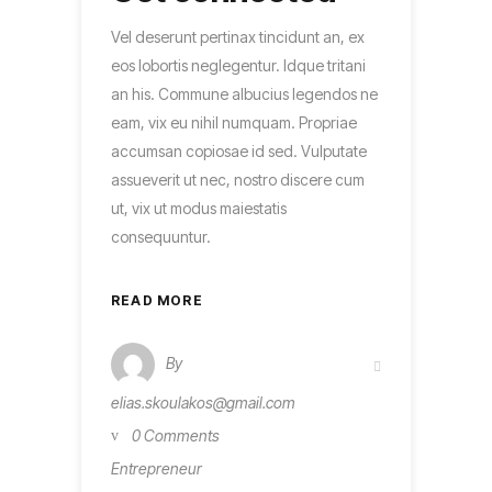
Vel deserunt pertinax tincidunt an, ex
eos lobortis neglegentur. Idque tritani
an his. Commune albucius legendos ne
eam, vix eu nihil numquam. Propriae
accumsan copiosae id sed. Vulputate
assueverit ut nec, nostro discere cum
ut, vix ut modus maiestatis
consequuntur.
READ MORE
By
elias.skoulakos@gmail.com
0 Comments
Entrepreneur