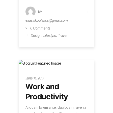
By
elias.skoulakos@gmail.com
0 Comments
,
,
Design
Lifestyle
Travel
Metro
June 14, 2017
Work and
Productivity
Aliquam lorem ante, dapibus in, viverra