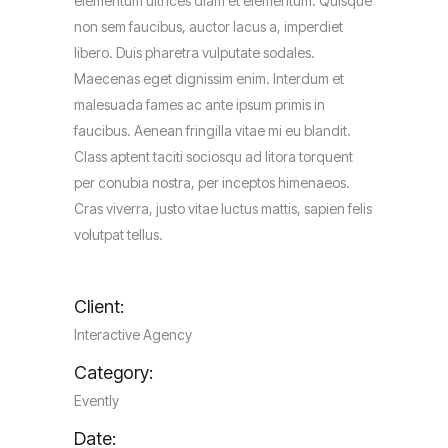
elementum ultrices diam et elementum. Quisque
non sem faucibus, auctor lacus a, imperdiet
libero. Duis pharetra vulputate sodales.
Maecenas eget dignissim enim. Interdum et
malesuada fames ac ante ipsum primis in
faucibus. Aenean fringilla vitae mi eu blandit.
Class aptent taciti sociosqu ad litora torquent
per conubia nostra, per inceptos himenaeos.
Cras viverra, justo vitae luctus mattis, sapien felis
volutpat tellus.
Client:
Interactive Agency
Category:
Evently
Date: