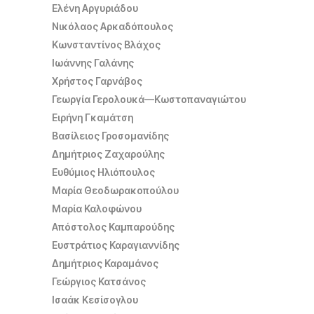
Ελένη Αργυριάδου
Νικόλαος Αρκαδόπουλος
Κωνσταντίνος Βλάχος
Ιωάννης Γαλάνης
Χρήστος Γαρνάβος
Γεωργία Γερολουκά—Κωστοπαναγιώτου
Ειρήνη Γκαμάτση
Βασίλειος Γροσομανίδης
Δημήτριος Ζαχαρούλης
Ευθύμιος Ηλιόπουλος
Μαρία Θεοδωρακoπούλου
Μαρία Καλοφώνου
Απόστολος Καμπαρούδης
Ευστράτιος Καραγιαννίδης
Δημήτριος Καραμάνος
Γεώργιος Κατσάνος
Ισαάκ Κεσίσογλου